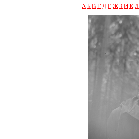
А
Б
В
Г
Д
Е
Ж
З
И
К
Л