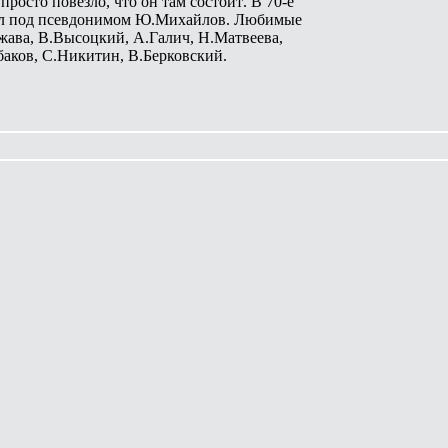
просто повезло, что он там состоит
. В 70-е
л под псевдонимом Ю.Михайлов. Любимые
жава, В.Высоцкий, А.Галич, Н.Матвеева,
аков, С.Никитин, В.Берковский.