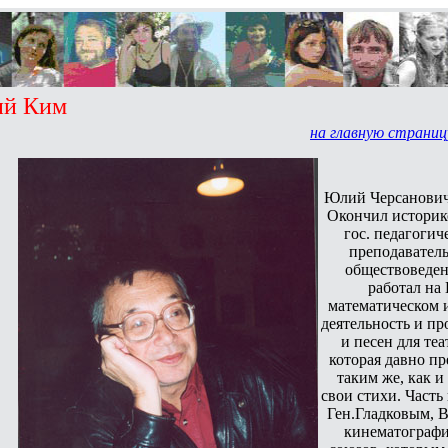
Ким
на главную страниц
Юлий Черсанович 
Окончил историк
гос. педагогич
преподаватель
обществоведен
работал на 
математическом 
деятельность и п
и песен для теа
которая давно пр
таким же, как 
свои стихи. Часть
Ген.Гладковым, 
кинематографис