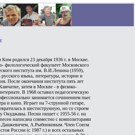
у
Ким родился 23 декабря 1936 г. в Москве.
о- филологический факультет Московского
еского института им. В.И.Ленина (1959),
 русского языка, литературы, истории и
ия. После окончания института пять лет
Камчатке, затем в Москве - в физико-
интернате. В 1968 оставил педагогическую
рофессионально занимается сочинением пьес
тра и кино. Играет на 7-струнной гитаре
,
евратилась в шестиструнную, но со строем
и у Окуджавы
. Песни пишет с 1955-56 г. на
 песен написана совместно с композиторами
В.Дашкевичем, А.Рыбниковым. Член Союза
тов России (с 1987 г.) и
всех остальных