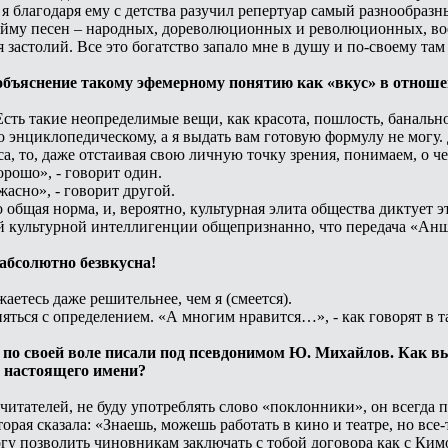
 я благодаря ему с детства разучил репертуар самый разнообраз
уйму песен – народных, дореволюционных и революционных, вое
 застолий. Все это богатство запало мне в душу и по-своему там
объяснение такому эфемерному понятию как «вкус» в отноше
 Есть такие неопределимые вещи, как красота, пошлость, банальн
о энциклопедическому, а я выдать вам готовую формулу не могу. 
са, то, даже отстаивая свою личную точку зрения, понимаем, о че
орошо», - говорит один.
жасно», - говорит другой.
 общая норма, и, вероятно, культурная элита общества диктует э
й культурной интеллигенции общепризнанно, что передача «Ан
 абсолютно безвкусна!
жаетесь даже решительнее, чем я (смеется).
яться с определением. «А многим нравится…», - как говорят в т
е по своей воле писали под псевдонимом Ю. Михайлов. Как в
 настоящего имени?
очитателей, не буду употреблять слово «поклонники», он всегда 
торая сказала: «Знаешь, можешь работать в кино и театре, но вс
огу позволить чиновникам заключать с тобой договора как с Ки