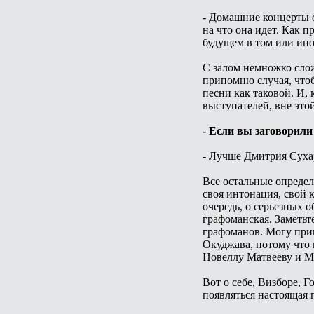
- Домашние концерты о
на что она идет. Как п
будущем в том или ино
С залом немножко слож
припомню случая, чтоб
песни как таковой. И,
выступателей, вне это
- Если вы заговорили
- Лучше Дмитрия Сухар
Все остальные определ
своя интонация, свой 
очередь, о серьезных о
графоманская. Заметьт
графоманов. Могу прив
Окуджава, потому что 
Новеллу Матвееву и М
Вот о себе, Визборе, 
появляться настоящая 