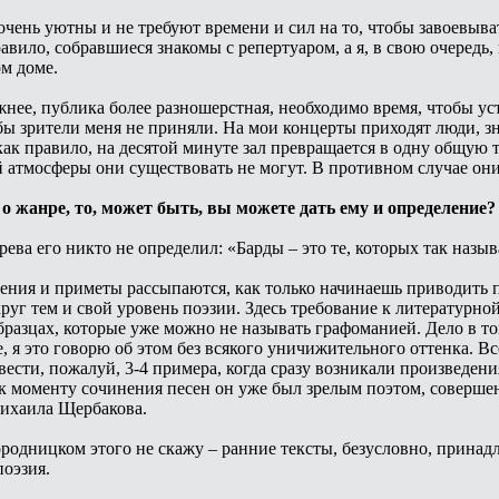
чень уютны и не требуют времени и сил на то, чтобы завоевывать
равило, собравшиеся знакомы с репертуаром, а я, в свою очередь
м доме.
нее, публика более разношерстная, необходимо время, чтобы уста
ы зрители меня не приняли. На мои концерты приходят люди, зн
 как правило, на десятой минуте зал превращается в одну общую
й атмосферы они существовать не могут. В противном случае он
 о жанре, то, может быть, вы можете дать ему и определение?
ева его никто не определил: «Барды – это те, которых так назы
ения и приметы рассыпаются, как только начинаешь приводить пр
круг тем и свой уровень поэзии. Здесь требование к литературно
бразцах, которые уже можно не называть графоманией. Дело в том
е, я это говорю об этом без всякого уничижительного оттенка. В
ести, пожалуй, 3-4 примера, когда сразу возникали произведения
к моменту сочинения песен он уже был зрелым поэтом, соверше
ихаила Щербакова.
Городницком этого не скажу – ранние тексты, безусловно, принад
поэзия.