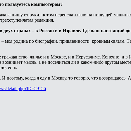
 то пользуетесь компьютером?
Сначала пишу от руки, потом перепечатываю на пишущей машинке,
 трехступенчатая редакция.
 в двух странах – в России и в Израиле. Где ваш настоящий д
сия – моя родина по биографии, привязанности, кровным связям. 
е гражданство, жилье и в Москве, и в Иерусалиме. Конечно, и в 
а возникает мысль, а не поселиться ли в каком-либо другом мест
но, есть.
. И поэтому, когда я еду в Москву, то говорю, что возвращаюсь. 
ews/detail.php?ID=59156