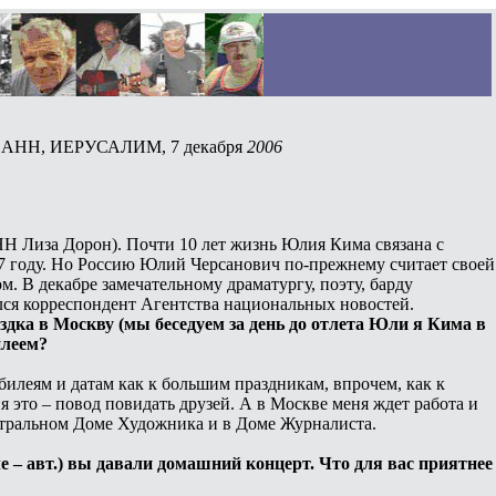
, АНН, ИЕРУСАЛИМ, 7 декабря
2006
 Лиза Дорон). Почти 10 лет жизнь Юлия Кима связана с
97 году. Но Россию Юлий Черсанович по-прежнему считает своей
. В декабре замечательному драматургу, поэту, барду
ился корреспондент Агентства национальных новостей.
дка в Москву (мы беседуем за день до отлета Юли я Кима в
илеем?
 юбилеям и датам как к большим праздникам, впрочем, как к
я это – повод повидать друзей. А в Москве меня ждет работа и
нтральном Доме Художника и в Доме Журналиста.
ле – авт.) вы давали домашний концерт. Что для вас приятнее