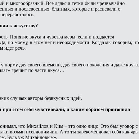
ный и многообразный. Все дядья и тетки были чрезвычайно
нных и послевоенных, блатных, которые и распевали с
 переработалось.
нии к искусству?
ость. Понятие вкуса и чувства меры, если и поддается
Да, по-моему, в этом нет и необходимости. Когда мы говорим, чт
м идет речь.
ту норму для своего времени, для своего поколения и даже круга.
шлаг» грешит по части вкуса…
аких случаях авторы безвкусных идей.
ы при этом себя чувствовали, и каким образом произошла
понимал, что Михайлов и Ким – это одно лицо. Это был уговор с
е-таки возьми псевдонимчик. А то ты зарекомендовал себя как яр
мом. Будь уж Михайловым».