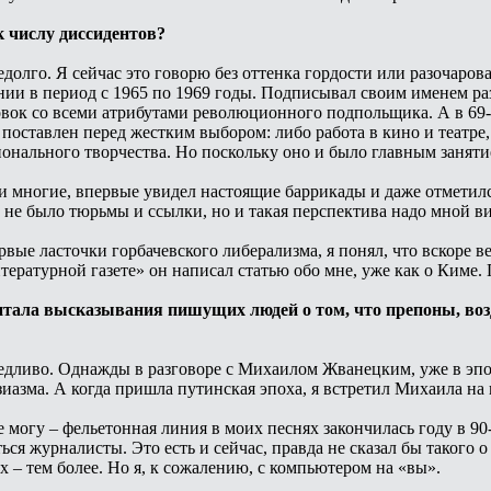
к числу диссидентов?
едолго. Я сейчас это говорю без оттенка гордости или разочаров
и в период с 1965 по 1969 годы. Подписывал своим именем раз
вок со всеми атрибутами революционного подпольщика. А в 69-м
поставлен перед жестким выбором: либо работа в кино и театре
ионального творчества. Но поскольку оно и было главным заняти
к и многие, впервые увидел настоящие баррикады и даже отметил
, не было тюрьмы и ссылки, но и такая перспектива надо мной в
рвые ласточки горбачевского либерализма, я понял, что вскоре в
итературной газете» он написал статью обо мне, уже как о Ким
читала высказывания пишущих людей о том, что препоны, во
ведливо. Однажды в разговоре с Михаилом Жванецким, уже в эпох
зиазма. А когда пришла путинская эпоха, я встретил Михаила на к
е могу – фельетонная линия в моих песнях закончилась году в 90-
ся журналисты. Это есть и сейчас, правда не сказал бы такого о
х – тем более. Но я, к сожалению, с компьютером на «вы».