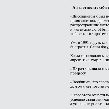
- А вы относите себя 
- Диссидентом я был н
правозащитном движени
распространение листо
и интенсивную. Я был 
либо отказ от професс
Уже в 1991 году я, ка
биография. Слава богу
Когда же появились пе
апреле 1985 года в «Л
- Не раз слышала и 
процессу.
- Вообще-то, это спра
другому, нет того энту
К себе этого отнести н
успешно стали занимать
а уж на интернет-сайта