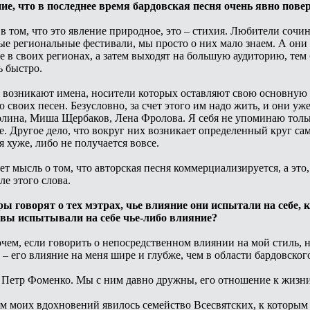
ние, что в последнее время бардовская песня очень явно пове
 в том, что это явление природное, это – стихия. Любители сочи
е региональные фестивали, мы просто о них мало знаем. А они 
 в своих регионах, а затем выходят на большую аудиторию, тем
ь быстро.
м возникают имена, носители которых оставляют свою основную
 своих песен. Безусловно, за счет этого им надо жить, и они у
лина, Миша Щербаков, Лена Фролова. Я себя не упоминаю тольк
ре. Другое дело, что вокруг них возникает определенный круг с
я хуже, либо не получается вовсе.
ет мысль о том, что авторская песня коммерциализируется, а это
ле этого слова.
ры говорят о тех мэтрах, чье влияние они испытали на себе,
 вы испытывали на себе чье-либо влияние?
чем, если говорить о непосредственном влиянии на мой стиль, на
– его влияние на меня шире и глубже, чем в области бардовског
Петр Фоменко. Мы с ним давно дружны, его отношение к жизни, 
 моих вдохновений явилось семейство Всесвятских, к которым 