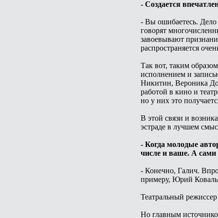
- Создается впечатле
- Вы ошибаетесь. Дело
говорят многочисленны
завоевывают признание
распространяется очен
Так вот, таким образо
исполнением и записью
Никитин, Вероника До
работой в кино и теат
но у них это получаетс
В этой связи и возника
эстраде в лучшем смыс
- Когда молодые авто
числе и ваше. А сами
- Конечно, Галич. Впро
примеру, Юрий Коваль 
Театральный режиссер 
Но главным источником