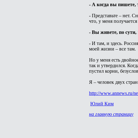
- А когда вы пишете,
- Представьте – нет. 
что, у меня получается
- Вы живете, по сути,
- И там, и здесь. Рос
моей жизни – все там.
Но у меня есть двойно
так и утвердился. Когд
пустил корни, безуслов
Я – человек двух стран
http://www.annews.ru/n
Юлий Ким
на главную страницу