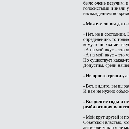
было очень певучим, и
голосистыми и знали 
наслаждением во время
- Можете ли вы дать 
- Нет, не в состоянии.
определению, то тольк
кому-то не хватает вку
«А на мой вкус – это х
«А на мой вкус – это у
Но существует какая-то
Допустим, среди наше
- Не просто грешит, а
- Вот, видите, вы выра
И нам не нужно объясн
- Вы долгие годы и н
реабилитация вашего
- Мой круг друзей и п
Советской властью, ко
антисоветчик и я не м