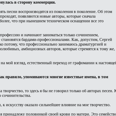
рнулась в сторону коммерции.
нять песни воспроизводятся из поколения в поколение. Об этом
проходят, появляются новые авторы, которые сначала
 более, что при нынешнем техническом оснащении все это
 профессию и начинают заниматься только сочинением,
же становятся бардами-профессионалами. Как, допустим, Сергей
о потому, что профессионально занимаюсь драматургией и
амолюбивых, амбициозных авторов, которые стремятся к тому же,
, на мой взгляд, естественный переход от графомании к настояще
 как правило, упоминаются многие известные имена, в том
 творчество, то здесь я бы не говорил только об авторах песен. 
о сочинительства.
к искусству оказало сильнейшее влияние на мое творчество.
я принадлежу половинкой своей крови по матери. Это семейств