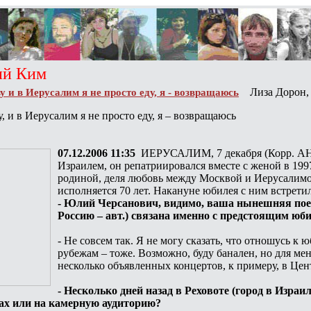
Ким
Лиза Дорон
и в Иерусалим я не просто еду, я - возвращаюсь
 и в Иерусалим я не просто еду, я – возвращаюсь
07.12.2006 11:35
ИЕРУСАЛИМ, 7 декабря (Корр. АНН
Израилем, он репатриировался вместе с женой в 19
родиной, деля любовь между Москвой и Иерусалимом
исполняется 70 лет. Накануне юбилея с ним встрет
- Юлий Черсанович, видимо, ваша нынешняя поез
Россию – авт.) связана именно с предстоящим юб
- Не совсем так. Я не могу сказать, что отношусь к
рубежам – тоже. Возможно, буду банален, но для мен
несколько объявленных концертов, к примеру, в Це
- Несколько дней назад в Реховоте (город в Израи
лах или на камерную аудиторию?