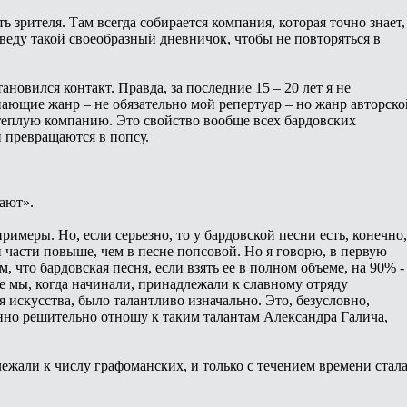
 зрителя. Там всегда собирается компания, которая точно знает,
, веду такой своеобразный дневничок, чтобы не повторяться в
новился контакт. Правда, за последние 15 – 20 лет я не
ающие жанр – не обязательно мой репертуар – но жанр авторско
 теплую компанию. Это свойство вообще всех бардовских
и превращаются в попсу.
вают».
имеры. Но, если серьезно, то у бардовской песни есть, конечно,
й части повыше, чем в песне попсовой. Но я говорю, в первую
, что бардовская песня, если взять ее в полном объеме, на 90% -
се мы, когда начинали, принадлежали к славному отряду
 искусства, было талантливо изначально. Это, безусловно,
нно решительно отношу к таким талантам Александра Галича,
лежали к числу графоманских, и только с течением времени стал